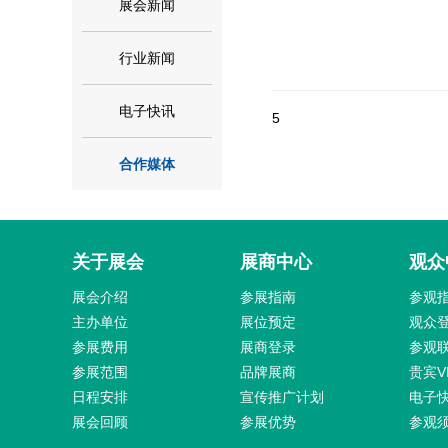
展会新闻
行业新闻
电子快讯
5
合作媒体
关于展会
展商中心
观众
展会介绍
参展指南
参观
主办单位
展位预定
观众
参展费用
展商登录
参观
参展范围
品牌展商
贵宾V
日程安排
宣传推广计划
电子
展会回顾
参展优势
参观