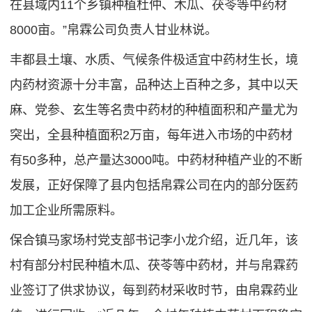
在县域内11个乡镇种植杜仲、木瓜、茯苓等中药材
8000亩。”帛霖公司负责人甘业林说。
丰都县土壤、水质、气候条件极适宜中药材生长，境
内药材资源十分丰富，品种达上百种之多，其中以天
麻、党参、玄生等名贵中药材的种植面积和产量尤为
突出，全县种植面积2万亩，每年进入市场的中药材
有50多种，总产量达3000吨。中药材种植产业的不断
发展，正好保障了县内包括帛霖公司在内的部分医药
加工企业所需原料。
保合镇马家场村党支部书记李小龙介绍，近几年，该
村有部分村民种植木瓜、茯苓等中药材，并与帛霖药
业签订了供求协议，每到药材采收时节，由帛霖药业