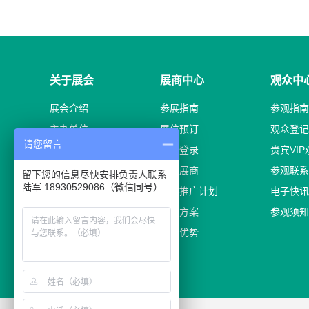
关于展会
展商中心
观众中
展会介绍
参展指南
参观指南
主办单位
展位预订
观众登记
请您留言
日程安排
展商登录
贵宾VI
展区划分
品牌展商
参观联系
留下您的信息尽快安排负责人联系
陆军 18930529086（微信同号）
参展费用
宣传推广计划
电子快讯
往届回顾
赞助方案
参观须知
展馆介绍
参展优势
下载中心